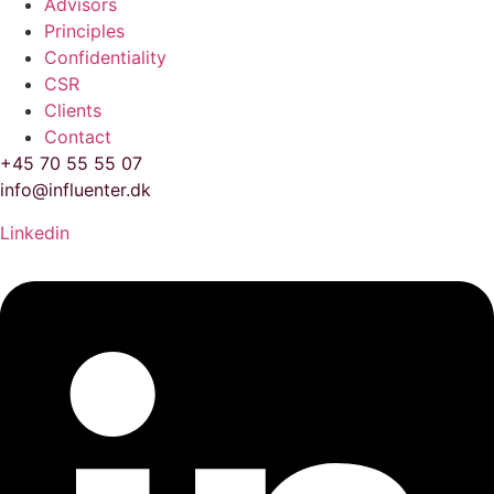
Advisors
Principles
Confidentiality
CSR
Clients
Contact
+45 70 55 55 07
info@influenter.dk
Linkedin